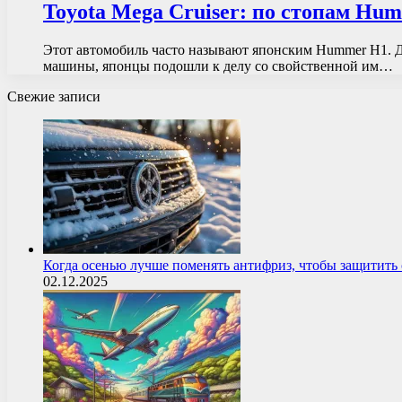
Toyota Mega Cruiser: по стопам Hu
Этот автомобиль часто называют японским Hummer H1. Де
машины, японцы подошли к делу со свойственной им…
Свежие записи
Когда осенью лучше поменять антифриз, чтобы защитит
02.12.2025