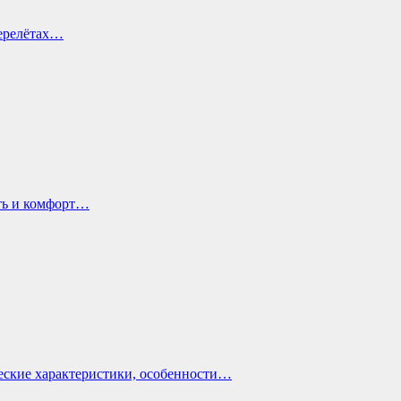
перелётах…
ть и комфорт…
еские характеристики, особенности…