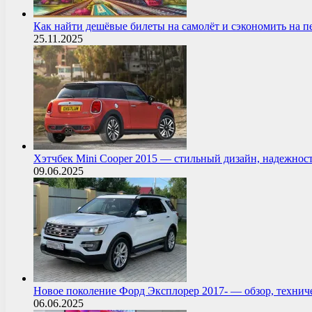
Как найти дешёвые билеты на самолёт и сэкономить на 
25.11.2025
Хэтчбек Mini Cooper 2015 — стильный дизайн, надежнос
09.06.2025
Новое поколение Форд Эксплорер 2017- — обзор, технич
06.06.2025