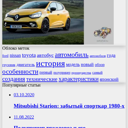
Облоко меток
автомобиль
toyota
автобус
nissan
года
ford
автомобиля
история
модель
новый
двигатель
обзор
грузовик
особенности
первый
самый
полуприцеп
преимущества
создания
характеристики
технические
японский
Популярные статьи
03.10.2020
Mitsubishi Starion: забытый спорткар 1980-х
11.08.2022
Полуприцеп тяжеловоз и его