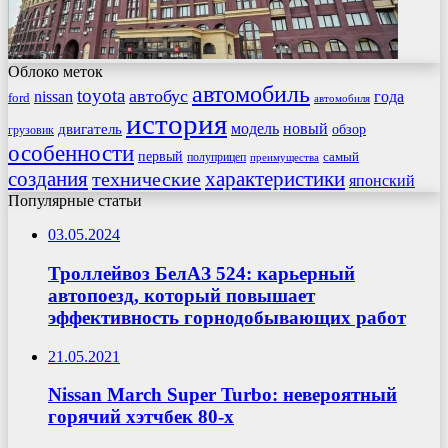
Облоко меток
автомобиль
toyota
автобус
nissan
года
ford
автомобиля
история
модель
новый
двигатель
обзор
грузовик
особенности
первый
самый
полуприцеп
преимущества
создания
характеристики
технические
японский
Популярные статьи
03.05.2024
Троллейвоз БелАЗ 524: карьерный
автопоезд, который повышает
эффективность горнодобывающих работ
21.05.2021
Nissan March Super Turbo: невероятный
горячий хэтчбек 80-х