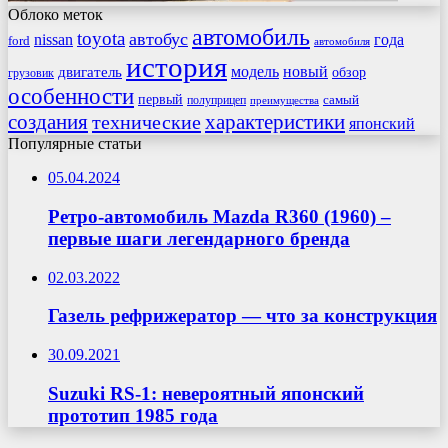
Облоко меток
автомобиль
toyota
автобус
nissan
года
ford
автомобиля
история
модель
новый
двигатель
обзор
грузовик
особенности
первый
самый
полуприцеп
преимущества
создания
характеристики
технические
японский
Популярные статьи
05.04.2024
Ретро-автомобиль Mazda R360 (1960) –
первые шаги легендарного бренда
02.03.2022
Газель рефрижератор — что за конструкция
30.09.2021
Suzuki RS-1: невероятный японский
прототип 1985 года