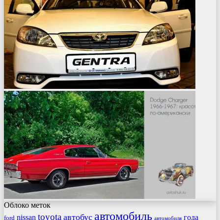
Облоко меток
автомобиль
toyota
автобус
nissan
года
ford
автомобиля