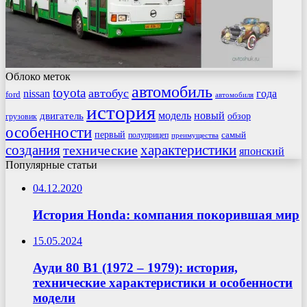
Облоко меток
автомобиль
toyota
автобус
nissan
года
ford
автомобиля
история
модель
новый
двигатель
обзор
грузовик
особенности
первый
самый
полуприцеп
преимущества
создания
характеристики
технические
японский
Популярные статьи
04.12.2020
История Honda: компания покорившая мир
15.05.2024
Ауди 80 B1 (1972 – 1979): история,
технические характеристики и особенности
модели