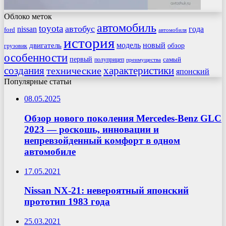
Облоко меток
автомобиль
toyota
автобус
nissan
года
ford
автомобиля
история
модель
новый
двигатель
обзор
грузовик
особенности
первый
самый
полуприцеп
преимущества
создания
характеристики
технические
японский
Популярные статьи
08.05.2025
Обзор нового поколения Mercedes-Benz GLC
2023 — роскошь, инновации и
непревзойденный комфорт в одном
автомобиле
17.05.2021
Nissan NX-21: невероятный японский
прототип 1983 года
25.03.2021