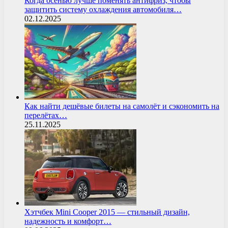
Когда осенью лучше поменять антифриз, чтобы
защитить систему охлаждения автомобиля…
02.12.2025
Как найти дешёвые билеты на самолёт и сэкономить на
перелётах…
25.11.2025
Хэтчбек Mini Cooper 2015 — стильный дизайн,
надежность и комфорт…