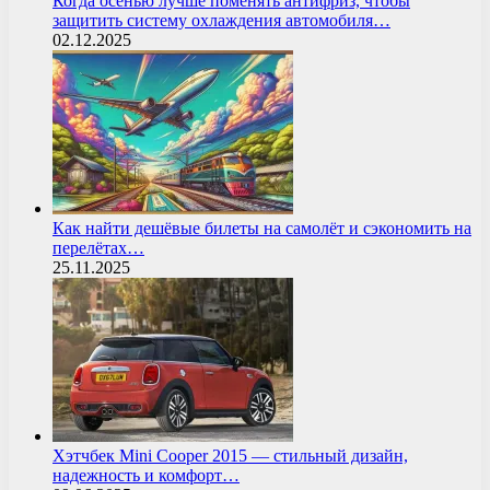
Когда осенью лучше поменять антифриз, чтобы
защитить систему охлаждения автомобиля…
02.12.2025
Как найти дешёвые билеты на самолёт и сэкономить на
перелётах…
25.11.2025
Хэтчбек Mini Cooper 2015 — стильный дизайн,
надежность и комфорт…