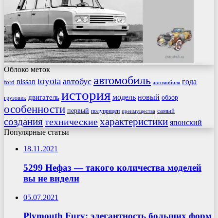
Облоко меток
автомобиль
toyota
автобус
nissan
года
ford
автомобиля
история
модель
новый
двигатель
обзор
грузовик
особенности
первый
самый
полуприцеп
преимущества
создания
характеристики
технические
японский
Популярные статьи
18.11.2021
5299 Нефаз — такого количества моделей
вы не видели
05.07.2021
Plymouth Fury: элегантность больших форм