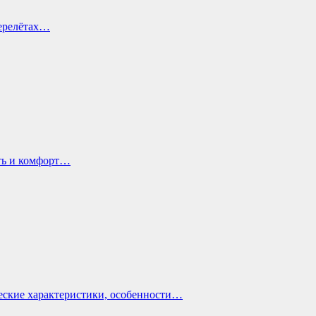
перелётах…
ть и комфорт…
еские характеристики, особенности…