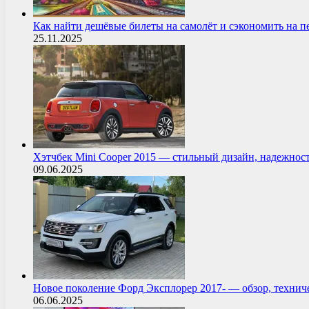
Как найти дешёвые билеты на самолёт и сэкономить на 
25.11.2025
Хэтчбек Mini Cooper 2015 — стильный дизайн, надежнос
09.06.2025
Новое поколение Форд Эксплорер 2017- — обзор, технич
06.06.2025