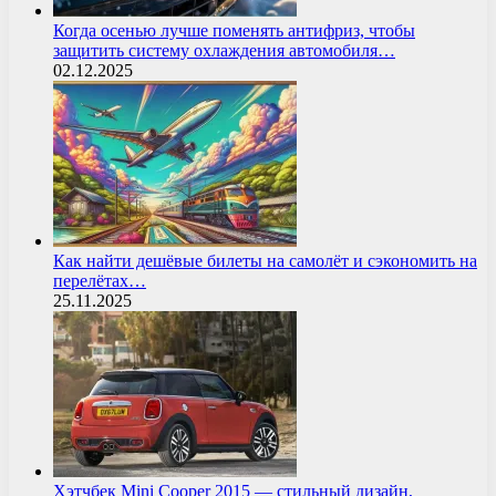
Когда осенью лучше поменять антифриз, чтобы
защитить систему охлаждения автомобиля…
02.12.2025
Как найти дешёвые билеты на самолёт и сэкономить на
перелётах…
25.11.2025
Хэтчбек Mini Cooper 2015 — стильный дизайн,