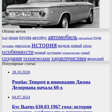
Облоко меток
автомобиль
toyota
автобус
nissan
года
ford
автомобиля
история
модель
новый
двигатель
обзор
грузовик
особенности
первый
самый
полуприцеп
преимущества
создания
характеристики
технические
японский
Популярные статьи
28.10.2020
Pontiac Tempest и инновации Джона
Делориана начала 60-х
04.07.2024
Бус Ikarus 630.03 1967 года: история