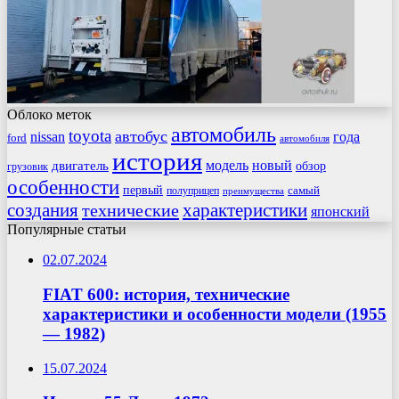
Облоко меток
автомобиль
toyota
автобус
nissan
года
ford
автомобиля
история
модель
новый
двигатель
обзор
грузовик
особенности
первый
самый
полуприцеп
преимущества
создания
характеристики
технические
японский
Популярные статьи
02.07.2024
FIAT 600: история, технические
характеристики и особенности модели (1955
— 1982)
15.07.2024