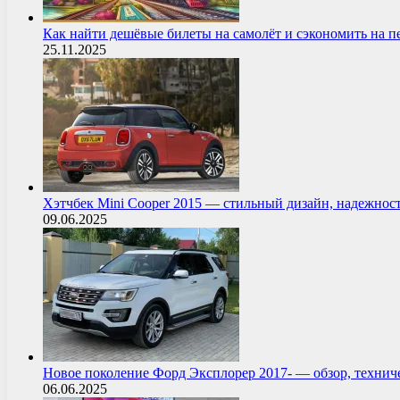
Как найти дешёвые билеты на самолёт и сэкономить на 
25.11.2025
Хэтчбек Mini Cooper 2015 — стильный дизайн, надежнос
09.06.2025
Новое поколение Форд Эксплорер 2017- — обзор, технич
06.06.2025