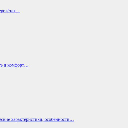
перелётах…
ть и комфорт…
еские характеристики, особенности…