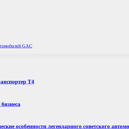
автомобилей GAC
ранспортер Т4
 бизнеса
ческие особенности легендарного советского автом