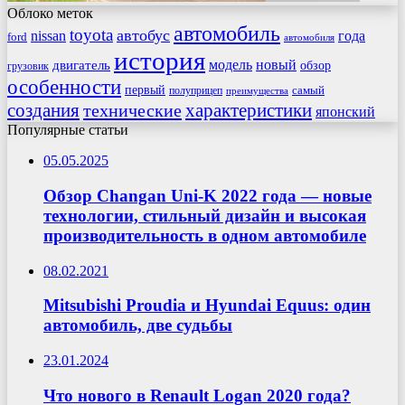
Облоко меток
автомобиль
toyota
автобус
nissan
года
ford
автомобиля
история
модель
новый
двигатель
обзор
грузовик
особенности
первый
самый
полуприцеп
преимущества
создания
характеристики
технические
японский
Популярные статьи
05.05.2025
Обзор Changan Uni-K 2022 года — новые
технологии, стильный дизайн и высокая
производительность в одном автомобиле
08.02.2021
Mitsubishi Proudia и Hyundai Equus: один
автомобиль, две судьбы
23.01.2024
Что нового в Renault Logan 2020 года?