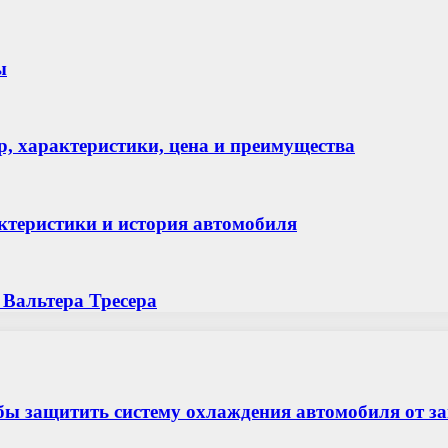
ы
ор, характеристики, цена и преимущества
актеристики и история автомобиля
 Вальтера Тресера
бы защитить систему охлаждения автомобиля от з