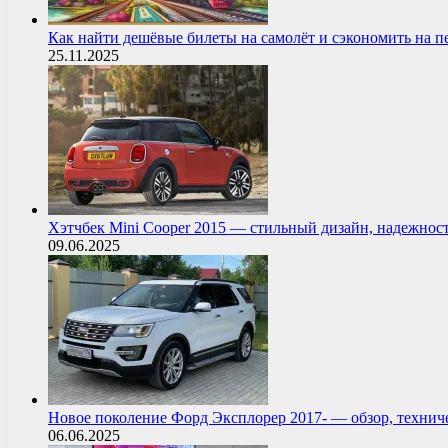
Как найти дешёвые билеты на самолёт и сэкономить на 
25.11.2025
Хэтчбек Mini Cooper 2015 — стильный дизайн, надежнос
09.06.2025
Новое поколение Форд Эксплорер 2017- — обзор, технич
06.06.2025