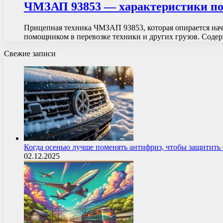
ЧМЗАП 93853 — характеристики п
Прицепная техника ЧМЗАП 93853, которая опирается нача
помощником в перевозке техники и других грузов. Сод
Свежие записи
Когда осенью лучше поменять антифриз, чтобы защитит
02.12.2025