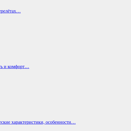
перелётах…
ть и комфорт…
еские характеристики, особенности…