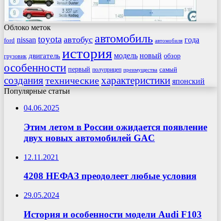
Облоко меток
автомобиль
toyota
автобус
nissan
года
ford
автомобиля
история
модель
новый
двигатель
обзор
грузовик
особенности
первый
самый
полуприцеп
преимущества
создания
характеристики
технические
японский
Популярные статьи
04.06.2025
Этим летом в России ожидается появление
двух новых автомобилей GAC
12.11.2021
4208 НЕФАЗ преодолеет любые условия
29.05.2024
История и особенности модели Audi F103