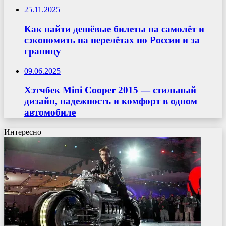
25.11.2025
Как найти дешёвые билеты на самолёт и
сэкономить на перелётах по России и за
границу
09.06.2025
Хэтчбек Mini Cooper 2015 — стильный
дизайн, надежность и комфорт в одном
автомобиле
Интересно