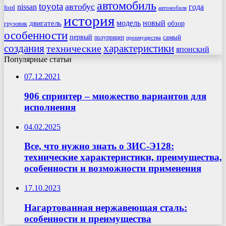
автомобиль
toyota
автобус
nissan
года
ford
автомобиля
история
модель
новый
двигатель
обзор
грузовик
особенности
первый
самый
полуприцеп
преимущества
создания
характеристики
технические
японский
Популярные статьи
07.12.2021
906 спринтер – множество вариантов для
исполнения
04.02.2025
Все, что нужно знать о ЗИС-Э128:
технические характеристики, преимущества,
особенности и возможности применения
17.10.2023
Нагартованная нержавеющая сталь:
особенности и преимущества