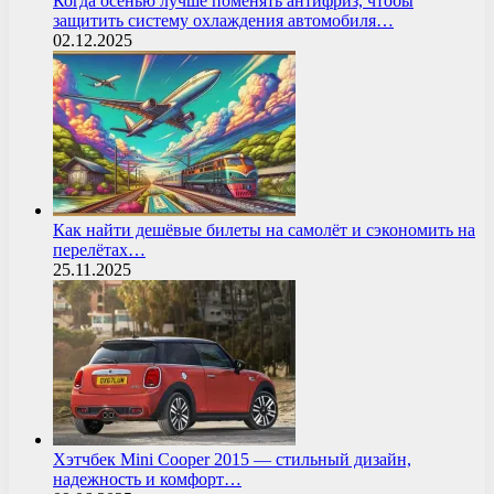
Когда осенью лучше поменять антифриз, чтобы
защитить систему охлаждения автомобиля…
02.12.2025
Как найти дешёвые билеты на самолёт и сэкономить на
перелётах…
25.11.2025
Хэтчбек Mini Cooper 2015 — стильный дизайн,
надежность и комфорт…