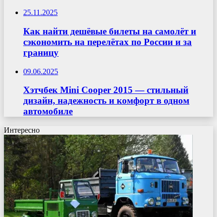
25.11.2025
Как найти дешёвые билеты на самолёт и
сэкономить на перелётах по России и за
границу
09.06.2025
Хэтчбек Mini Cooper 2015 — стильный
дизайн, надежность и комфорт в одном
автомобиле
Интересно