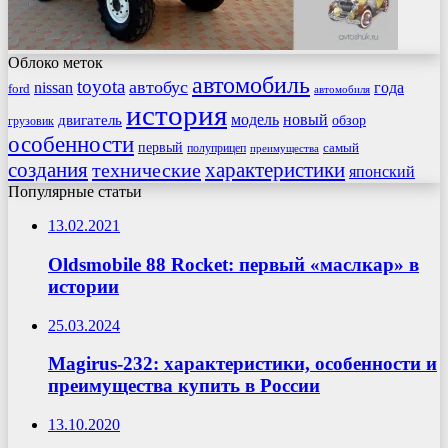
Облоко меток
автомобиль
toyota
автобус
nissan
года
ford
автомобиля
история
модель
новый
двигатель
обзор
грузовик
особенности
первый
самый
полуприцеп
преимущества
создания
характеристики
технические
японский
Популярные статьи
13.02.2021
Oldsmobile 88 Rocket: первый «маслкар» в
истории
25.03.2024
Magirus-232: характеристики, особенности и
преимущества купить в России
13.10.2020