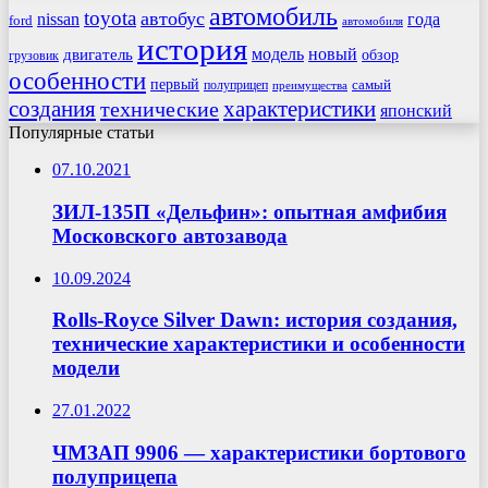
автомобиль
toyota
автобус
nissan
года
ford
автомобиля
история
модель
новый
двигатель
обзор
грузовик
особенности
первый
самый
полуприцеп
преимущества
создания
характеристики
технические
японский
Популярные статьи
07.10.2021
ЗИЛ-135П «Дельфин»: опытная амфибия
Московского автозавода
10.09.2024
Rolls-Royce Silver Dawn: история создания,
технические характеристики и особенности
модели
27.01.2022
ЧМЗАП 9906 — характеристики бортового
полуприцепа