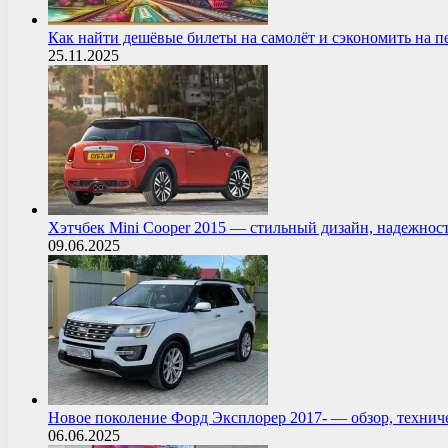
Как найти дешёвые билеты на самолёт и сэкономить на 
25.11.2025
Хэтчбек Mini Cooper 2015 — стильный дизайн, надежнос
09.06.2025
Новое поколение Форд Эксплорер 2017- — обзор, технич
06.06.2025