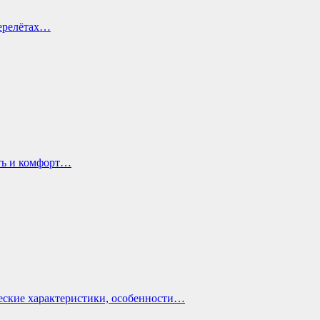
перелётах…
ть и комфорт…
еские характеристики, особенности…