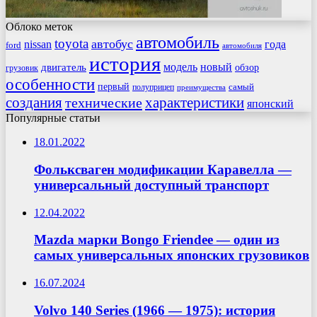
Облоко меток
автомобиль
toyota
автобус
nissan
года
ford
автомобиля
история
модель
новый
двигатель
обзор
грузовик
особенности
первый
самый
полуприцеп
преимущества
создания
характеристики
технические
японский
Популярные статьи
18.01.2022
Фольксваген модификации Каравелла —
универсальный доступный транспорт
12.04.2022
Mazda марки Bongo Friendee — один из
самых универсальных японских грузовиков
16.07.2024
Volvo 140 Series (1966 — 1975): история