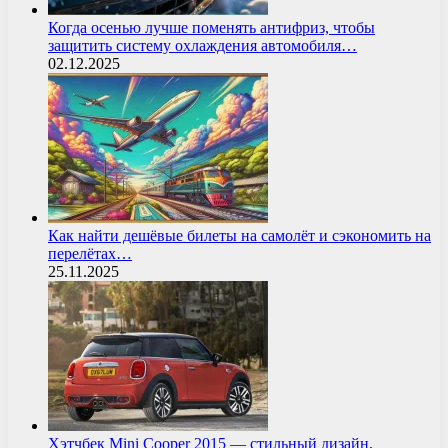
Когда осенью лучше поменять антифриз, чтобы
защитить систему охлаждения автомобиля…
02.12.2025
Как найти дешёвые билеты на самолёт и сэкономить на
перелётах…
25.11.2025
Хэтчбек Mini Cooper 2015 — стильный дизайн,