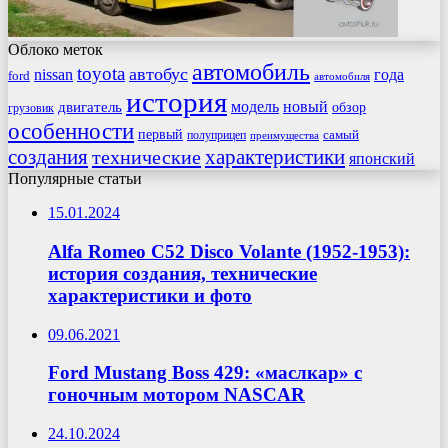
Облоко меток
автомобиль
toyota
автобус
nissan
года
ford
автомобиля
история
модель
новый
двигатель
обзор
грузовик
особенности
первый
самый
полуприцеп
преимущества
создания
характеристики
технические
японский
Популярные статьи
15.01.2024
Alfa Romeo C52 Disco Volante (1952-1953):
история создания, технические
характеристики и фото
09.06.2021
Ford Mustang Boss 429: «маслкар» с
гоночным мотором NASCAR
24.10.2024