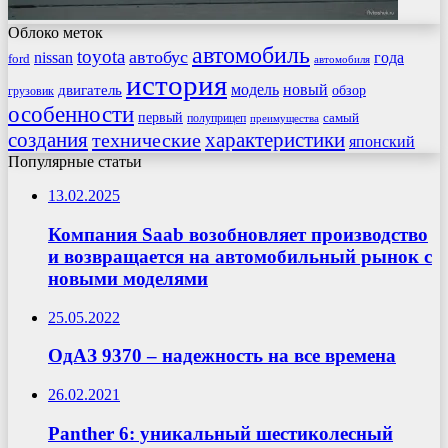
Облоко меток
автомобиль
toyota
автобус
nissan
года
ford
автомобиля
история
модель
новый
двигатель
обзор
грузовик
особенности
первый
самый
полуприцеп
преимущества
создания
характеристики
технические
японский
Популярные статьи
13.02.2025
Компания Saab возобновляет производство
и возвращается на автомобильный рынок с
новыми моделями
25.05.2022
ОдАЗ 9370 – надежность на все времена
26.02.2021
Panther 6: уникальный шестиколесный