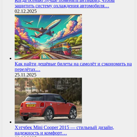
Когда осенью лучше поменять антифриз, чтобы
защитить систему охлаждения автомобиля…
02.12.2025
Как найти дешёвые билеты на самолёт и сэкономить на
перелётах…
25.11.2025
Хэтчбек Mini Cooper 2015 — стильный дизайн,
надежность и комфорт…