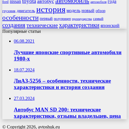
автомобиль
toyota
автобус
nissan
года
ford
автомобиля
история
модель
новый
двигатель
обзор
грузовик
особенности
первый
самый
полуприцеп
преимущества
создания
характеристики
технические
японский
Популярные статьи
06.08.2021
Лучшие японские спортивные автомобили
1980-х
18.07.2024
ЛиАЗ-5256 – особенности, технические
характеристики и история создания
27.03.2024
Автобус MAN SD 200: технические
характеристики, отзывы владельцев, цена
© Copyright 2026, avtoshuk.eu