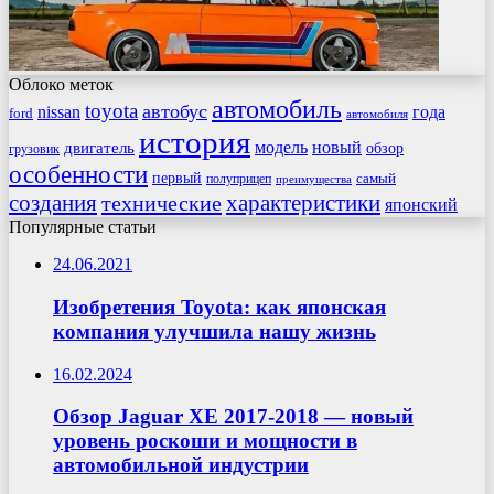
Облоко меток
автомобиль
toyota
автобус
nissan
года
ford
автомобиля
история
модель
новый
двигатель
обзор
грузовик
особенности
первый
самый
полуприцеп
преимущества
создания
характеристики
технические
японский
Популярные статьи
24.06.2021
Изобретения Toyota: как японская
компания улучшила нашу жизнь
16.02.2024
Обзор Jaguar XE 2017-2018 — новый
уровень роскоши и мощности в
автомобильной индустрии