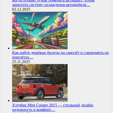
Когда осенью лучше поменять антифриз, чтобы
защитить систему охлаждения автомобиля…
02.12.2025
Как найти дешёвые билеты на самолёт и сэкономить на
перелётах…
25.11.2025
Хэтчбек Mini Cooper 2015 — стильный дизайн,
надежность и комфорт…