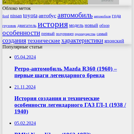
Облоко меток
автомобиль
toyota
автобус
nissan
года
ford
автомобиля
история
модель
новый
двигатель
обзор
грузовик
особенности
первый
самый
полуприцеп
преимущества
создания
характеристики
технические
японский
Популярные статьи
05.04.2024
Ретро-автомобиль Mazda R360 (1960) –
первые шаги легендарного бренда
21.11.2024
История создания и технические
особенности легендарного ГАЗ ГЛ-1 (1938 /
1940)
05.02.2024