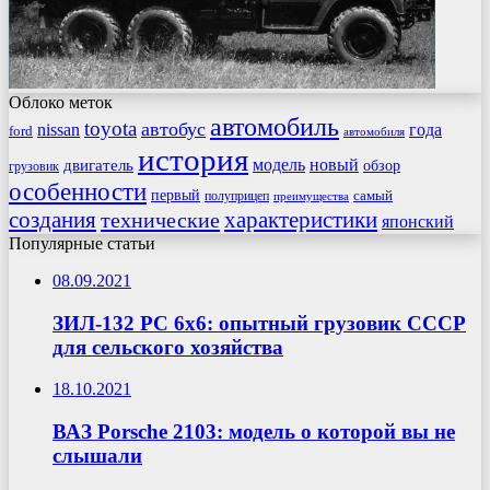
Облоко меток
автомобиль
toyota
автобус
nissan
года
ford
автомобиля
история
модель
новый
двигатель
обзор
грузовик
особенности
первый
самый
полуприцеп
преимущества
создания
характеристики
технические
японский
Популярные статьи
08.09.2021
ЗИЛ-132 РС 6х6: опытный грузовик СССР
для сельского хозяйства
18.10.2021
ВАЗ Porsche 2103: модель о которой вы не
слышали