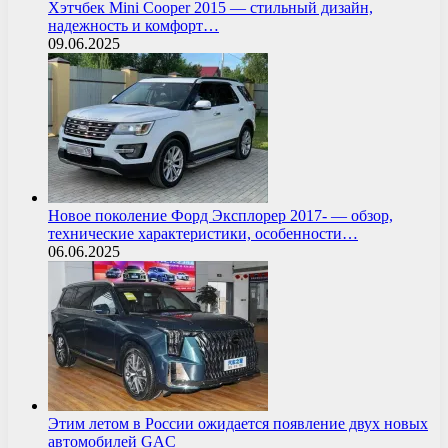
Хэтчбек Mini Cooper 2015 — стильный дизайн,
надежность и комфорт…
09.06.2025
Новое поколение Форд Эксплорер 2017- — обзор,
технические характеристики, особенности…
06.06.2025
Этим летом в России ожидается появление двух новых
автомобилей GAC