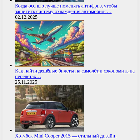
Когда осенью лучше поменять антифриз, чтобы
защитить систему охлаждения автомобиля…
02.12.2025
Как найти дешёвые билеты на самолёт и сэкономить на
перелётах…
25.11.2025
Хэтчбек Mini Cooper 2015 — стильный дизайн,