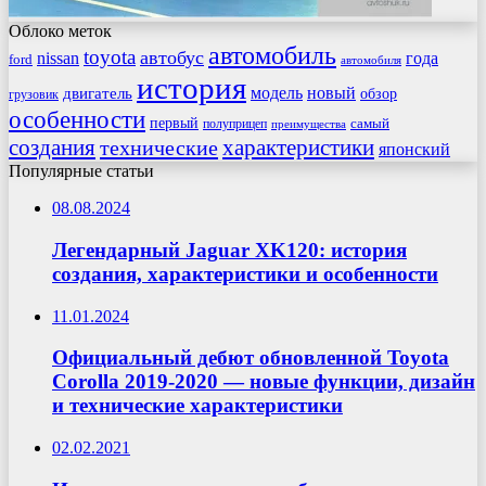
Облоко меток
автомобиль
toyota
автобус
nissan
года
ford
автомобиля
история
модель
новый
двигатель
обзор
грузовик
особенности
первый
самый
полуприцеп
преимущества
создания
характеристики
технические
японский
Популярные статьи
08.08.2024
Легендарный Jaguar XK120: история
создания, характеристики и особенности
11.01.2024
Официальный дебют обновленной Toyota
Corolla 2019-2020 — новые функции, дизайн
и технические характеристики
02.02.2021