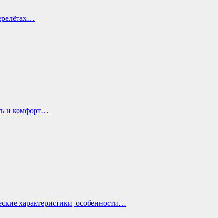
перелётах…
ть и комфорт…
еские характеристики, особенности…