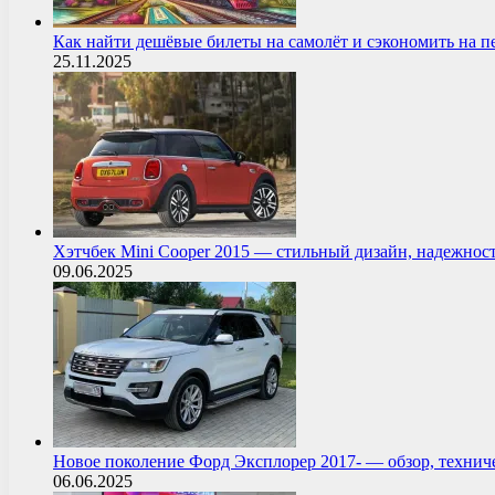
Как найти дешёвые билеты на самолёт и сэкономить на 
25.11.2025
Хэтчбек Mini Cooper 2015 — стильный дизайн, надежнос
09.06.2025
Новое поколение Форд Эксплорер 2017- — обзор, технич
06.06.2025