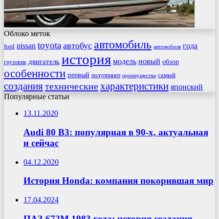
Облоко меток
автомобиль
toyota
автобус
nissan
года
ford
автомобиля
история
модель
новый
двигатель
обзор
грузовик
особенности
первый
самый
полуприцеп
преимущества
создания
характеристики
технические
японский
Популярные статьи
13.11.2020
Audi 80 B3: популярная в 90-х, актуальная
и сейчас
04.12.2020
История Honda: компания покорившая мир
17.04.2024
ПАЗ-672М 1983 года: история создания,