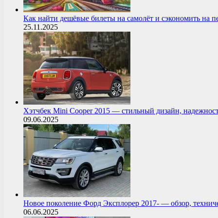
Как найти дешёвые билеты на самолёт и сэкономить на 
25.11.2025
Хэтчбек Mini Cooper 2015 — стильный дизайн, надежнос
09.06.2025
Новое поколение Форд Эксплорер 2017- — обзор, технич
06.06.2025