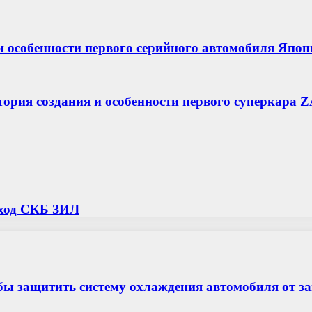
я и особенности первого серийного автомобиля Япо
ория создания и особенности первого суперкара 
еход СКБ ЗИЛ
бы защитить систему охлаждения автомобиля от з