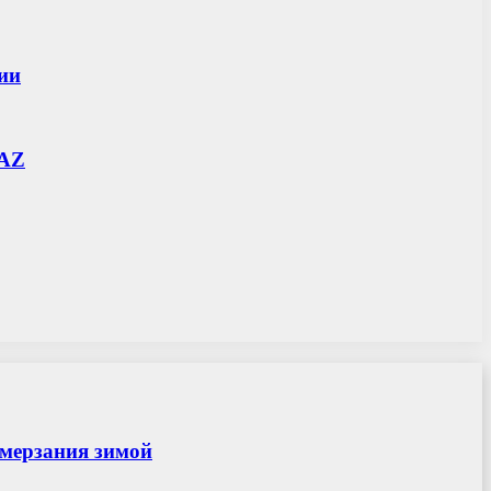
нии
ZAZ
амерзания зимой