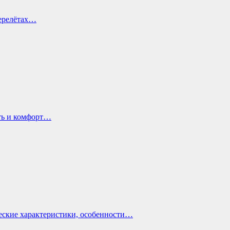
перелётах…
ть и комфорт…
еские характеристики, особенности…