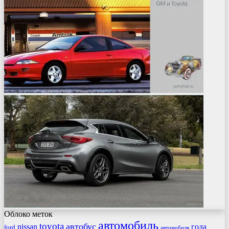
Облоко меток
автомобиль
toyota
автобус
nissan
года
ford
автомобиля