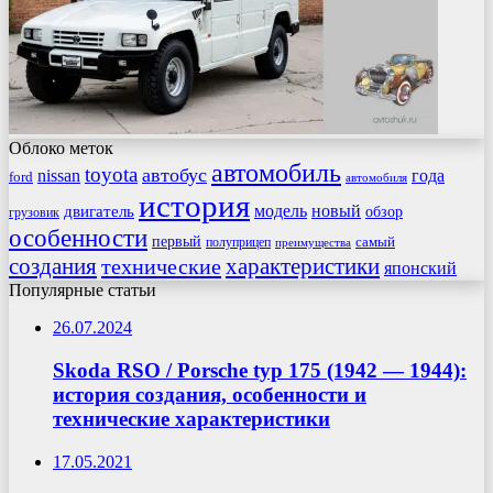
Облоко меток
автомобиль
toyota
автобус
nissan
года
ford
автомобиля
история
модель
новый
двигатель
обзор
грузовик
особенности
первый
самый
полуприцеп
преимущества
создания
характеристики
технические
японский
Популярные статьи
26.07.2024
Skoda RSO / Porsche typ 175 (1942 — 1944):
история создания, особенности и
технические характеристики
17.05.2021