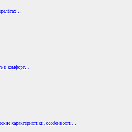
перелётах…
ть и комфорт…
еские характеристики, особенности…