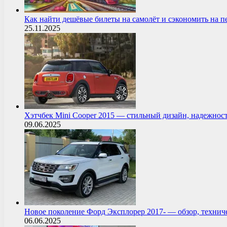
Как найти дешёвые билеты на самолёт и сэкономить на 
25.11.2025
Хэтчбек Mini Cooper 2015 — стильный дизайн, надежнос
09.06.2025
Новое поколение Форд Эксплорер 2017- — обзор, технич
06.06.2025