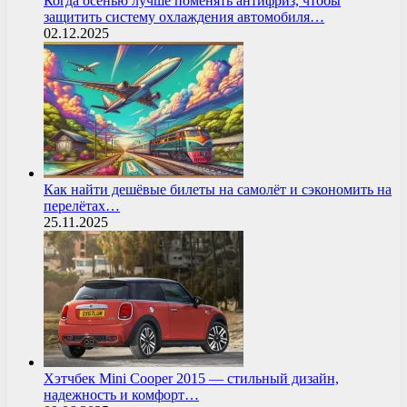
Когда осенью лучше поменять антифриз, чтобы
защитить систему охлаждения автомобиля…
02.12.2025
Как найти дешёвые билеты на самолёт и сэкономить на
перелётах…
25.11.2025
Хэтчбек Mini Cooper 2015 — стильный дизайн,
надежность и комфорт…