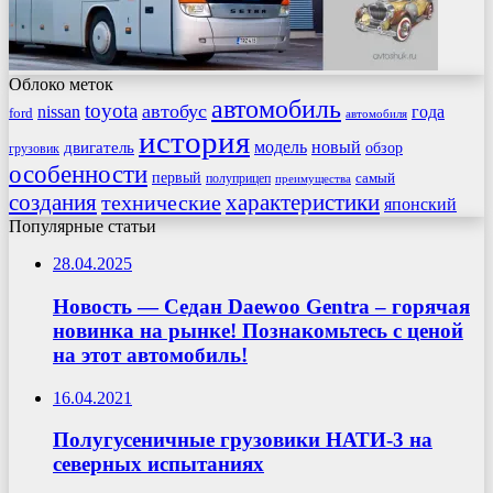
Облоко меток
автомобиль
toyota
автобус
nissan
года
ford
автомобиля
история
модель
новый
двигатель
обзор
грузовик
особенности
первый
самый
полуприцеп
преимущества
создания
характеристики
технические
японский
Популярные статьи
28.04.2025
Новость — Седан Daewoo Gentra – горячая
новинка на рынке! Познакомьтесь с ценой
на этот автомобиль!
16.04.2021
Полугусеничные грузовики НАТИ-3 на
северных испытаниях