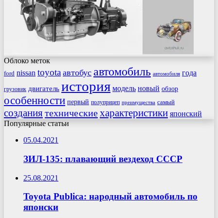
Облоко меток
автомобиль
toyota
автобус
nissan
года
ford
автомобиля
история
модель
новый
двигатель
обзор
грузовик
особенности
первый
самый
полуприцеп
преимущества
создания
характеристики
технические
японский
Популярные статьи
05.04.2021
ЗИЛ-135: плавающий вездеход СССР
25.08.2021
Toyota Publica: народный автомобиль по
японски