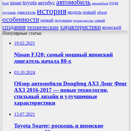
автомобиль
toyota
автобус
nissan
года
ford
автомобиля
история
модель
новый
двигатель
обзор
грузовик
особенности
первый
самый
полуприцеп
преимущества
создания
характеристики
технические
японский
Популярные статьи
19.02.2021
Nissan FJ20: самый мощный японский
двигатель начала 80-х
03.10.2024
Обзор автомобиля Dongfeng AX3 Донг Фенг
АХ3 2016-2017 — новые технологии,
стильный дизайн и улучшенные
характеристики
13.07.2021
Toyota Soarer: роскошь и японские