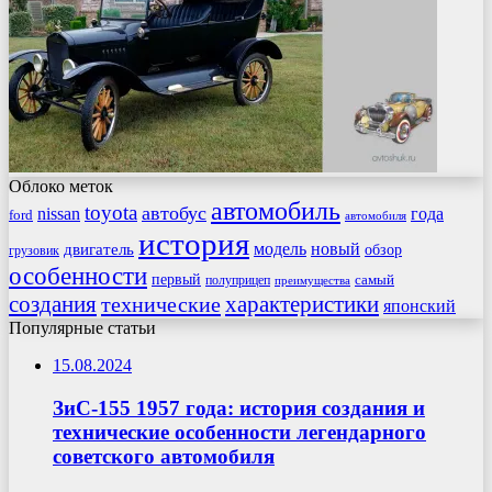
Облоко меток
автомобиль
toyota
автобус
nissan
года
ford
автомобиля
история
модель
новый
двигатель
обзор
грузовик
особенности
первый
самый
полуприцеп
преимущества
создания
характеристики
технические
японский
Популярные статьи
15.08.2024
ЗиС-155 1957 года: история создания и
технические особенности легендарного
советского автомобиля