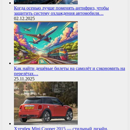
Когда осенью лучше поменять антифриз, чтобы
защитить систему охлаждения автомобиля…
02.12.2025
Как найти дешёвые билеты на самолёт и сэкономить на
перелётах…
25.11.2025
Хэтчбек Mini Cooper 2015 — стильный дизайн,