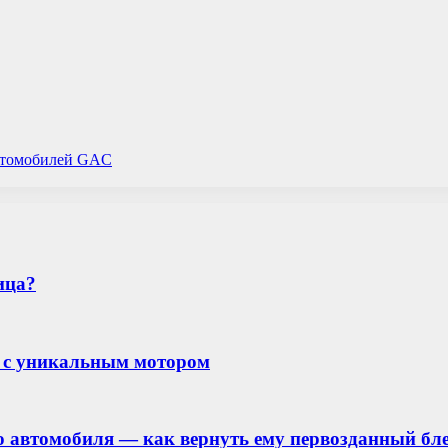
автомобилей GAC
ица?
р с уникальным мотором
 автомобиля — как вернуть ему первозданный блес