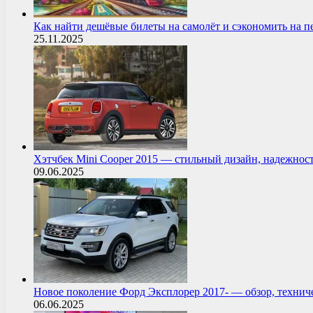
Как найти дешёвые билеты на самолёт и сэкономить на 
25.11.2025
Хэтчбек Mini Cooper 2015 — стильный дизайн, надежнос
09.06.2025
Новое поколение Форд Эксплорер 2017- — обзор, технич
06.06.2025