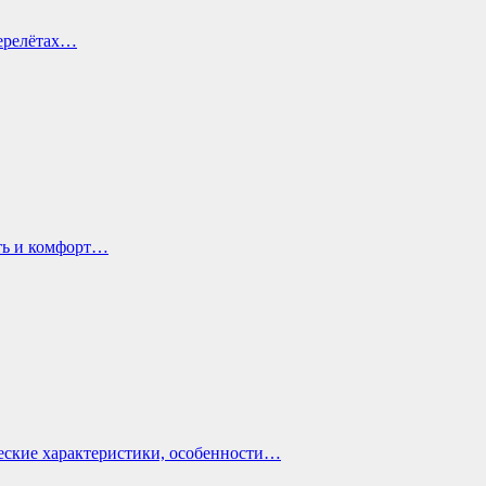
перелётах…
ть и комфорт…
еские характеристики, особенности…