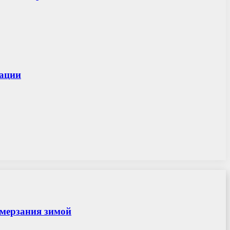
тации
амерзания зимой