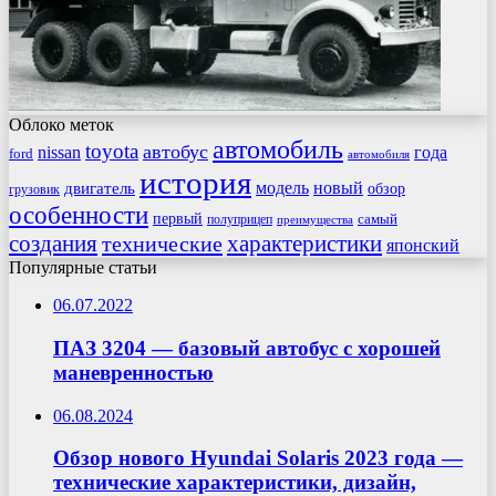
Облоко меток
автомобиль
toyota
автобус
nissan
года
ford
автомобиля
история
модель
новый
двигатель
обзор
грузовик
особенности
первый
самый
полуприцеп
преимущества
создания
характеристики
технические
японский
Популярные статьи
06.07.2022
ПАЗ 3204 — базовый автобус с хорошей
маневренностью
06.08.2024
Обзор нового Hyundai Solaris 2023 года —
технические характеристики, дизайн,