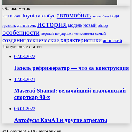
Облоко меток
автомобиль
toyota
автобус
nissan
года
ford
автомобиля
история
модель
новый
двигатель
обзор
грузовик
особенности
первый
самый
полуприцеп
преимущества
создания
характеристики
технические
японский
Популярные статьи
02.03.2022
Газель рефрижератор — что за конструкция
12.08.2021
Maserati Shamal: величайший итальянский
спорткар 90-х
06.01.2022
Автобусы КамАЗ и другие агрегаты
© Copyright 2026, avtoshuk.eu