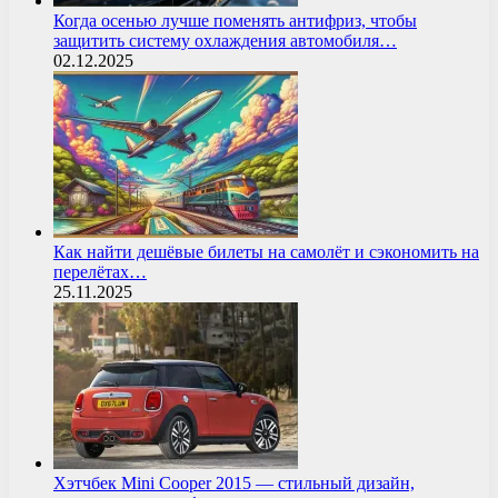
Когда осенью лучше поменять антифриз, чтобы
защитить систему охлаждения автомобиля…
02.12.2025
Как найти дешёвые билеты на самолёт и сэкономить на
перелётах…
25.11.2025
Хэтчбек Mini Cooper 2015 — стильный дизайн,