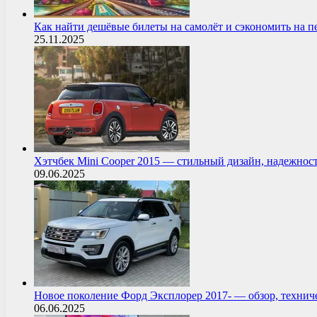
Как найти дешёвые билеты на самолёт и сэкономить на 
25.11.2025
Хэтчбек Mini Cooper 2015 — стильный дизайн, надежнос
09.06.2025
Новое поколение Форд Эксплорер 2017- — обзор, технич
06.06.2025