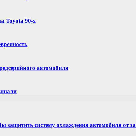
ы Toyota 90-х
евренность
предсерийного автомобиля
лышали
бы защитить систему охлаждения автомобиля от з