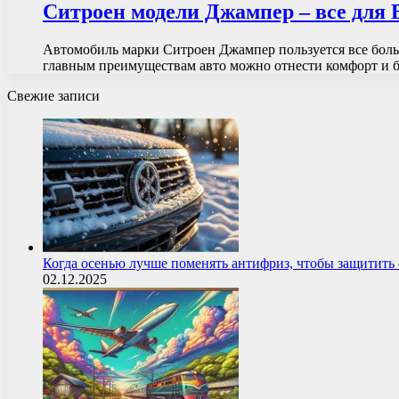
Ситроен модели Джампер – все для 
Автомобиль марки Ситроен Джампер пользуется все боль
главным преимуществам авто можно отнести комфорт и 
Свежие записи
Когда осенью лучше поменять антифриз, чтобы защитит
02.12.2025