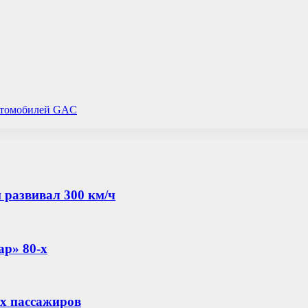
автомобилей GAC
й развивал 300 км/ч
ар» 80-х
их пассажиров