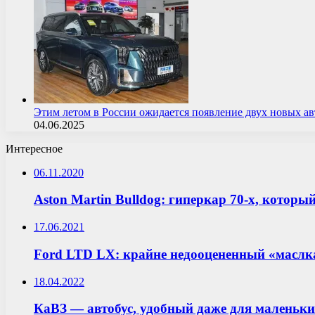
Этим летом в России ожидается появление двух новых 
04.06.2025
Интересное
06.11.2020
Aston Martin Bulldog: гиперкар 70-х, которы
17.06.2021
Ford LTD LX: крайне недооцененный «маслк
18.04.2022
КаВЗ — автобус, удобный даже для маленьк