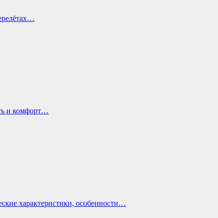
перелётах…
ть и комфорт…
еские характеристики, особенности…