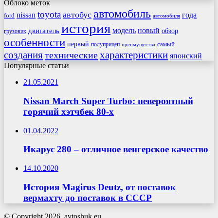
Облоко меток
автомобиль
toyota
автобус
nissan
года
ford
автомобиля
история
модель
новый
двигатель
обзор
грузовик
особенности
первый
самый
полуприцеп
преимущества
создания
характеристики
технические
японский
Популярные статьи
21.05.2021
Nissan March Super Turbo: невероятный
горячий хэтчбек 80-х
01.04.2022
Икарус 280 – отличное венгерское качество
14.10.2020
История Magirus Deutz, от поставок
вермахту до поставок в СССР
© Copyright 2026, avtoshuk.eu