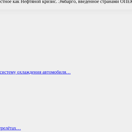
звестное как Нефтяной кризис. Эмбарго, введенное странами ОП
ь систему охлаждения автомобиля…
перелётах…