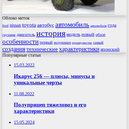
Облоко меток
автомобиль
toyota
автобус
nissan
года
ford
автомобиля
история
модель
новый
двигатель
обзор
грузовик
особенности
первый
самый
полуприцеп
преимущества
создания
характеристики
технические
японский
Популярные статьи
15.03.2022
Икарус 256 — плюсы, минусы и
уникальные черты
11.08.2022
Полуприцеп тяжеловоз и его
характеристики
15.05.2024