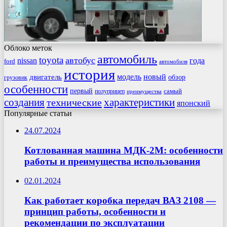
Облоко меток
автомобиль
toyota
автобус
nissan
года
ford
автомобиля
история
модель
новый
двигатель
обзор
грузовик
особенности
первый
самый
полуприцеп
преимущества
создания
характеристики
технические
японский
Популярные статьи
24.07.2024
Котлованная машина МДК-2М: особенности
работы и преимущества использования
02.01.2024
Как работает коробка передач ВАЗ 2108 —
принцип работы, особенности и
рекомендации по эксплуатации