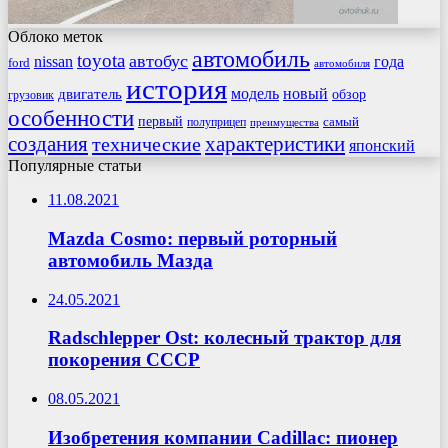
Облоко меток
автомобиль
toyota
автобус
nissan
года
ford
автомобиля
история
модель
новый
двигатель
обзор
грузовик
особенности
первый
самый
полуприцеп
преимущества
создания
характеристики
технические
японский
Популярные статьи
11.08.2021
Mazda Cosmo: первый роторный
автомобиль Мазда
24.05.2021
Radschlepper Ost: колесный трактор для
покорения СССР
08.05.2021
Изобретения компании Cadillac: пионер