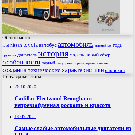
Облоко меток
автомобиль
toyota
автобус
nissan
года
ford
автомобиля
история
модель
новый
двигатель
обзор
грузовик
особенности
первый
самый
полуприцеп
преимущества
создания
характеристики
технические
японский
Популярные статьи
26.10.2020
Cadillac Fleetwood Brougham:
непревзойденная роскошь и красота
19.05.2021
Самые слабые автомобильные двигатели из
США