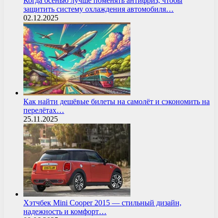
Когда осенью лучше поменять антифриз, чтобы
защитить систему охлаждения автомобиля…
02.12.2025
Как найти дешёвые билеты на самолёт и сэкономить на
перелётах…
25.11.2025
Хэтчбек Mini Cooper 2015 — стильный дизайн,
надежность и комфорт…