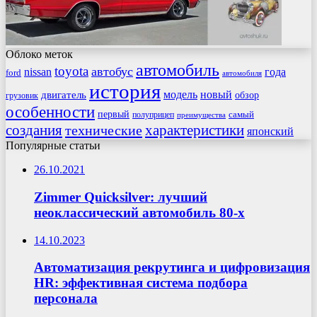
Облоко меток
автомобиль
toyota
автобус
nissan
года
ford
автомобиля
история
модель
новый
двигатель
обзор
грузовик
особенности
первый
самый
полуприцеп
преимущества
создания
характеристики
технические
японский
Популярные статьи
26.10.2021
Zimmer Quicksilver: лучший
неоклассический автомобиль 80-х
14.10.2023
Автоматизация рекрутинга и цифровизация
HR: эффективная система подбора
персонала