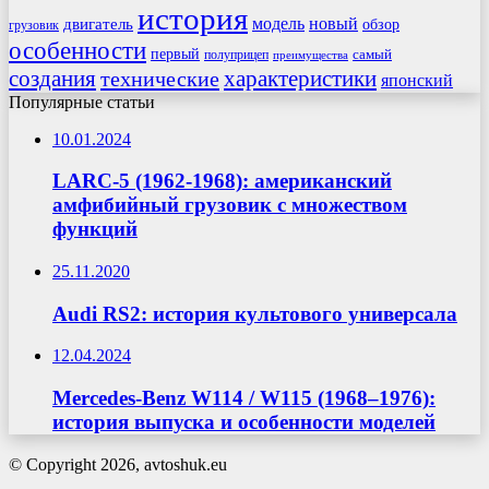
история
модель
новый
двигатель
обзор
грузовик
особенности
первый
самый
полуприцеп
преимущества
создания
характеристики
технические
японский
Популярные статьи
10.01.2024
LARC-5 (1962-1968): американский
амфибийный грузовик с множеством
функций
25.11.2020
Audi RS2: история культового универсала
12.04.2024
Mercedes-Benz W114 / W115 (1968–1976):
история выпуска и особенности моделей
© Copyright 2026, avtoshuk.eu