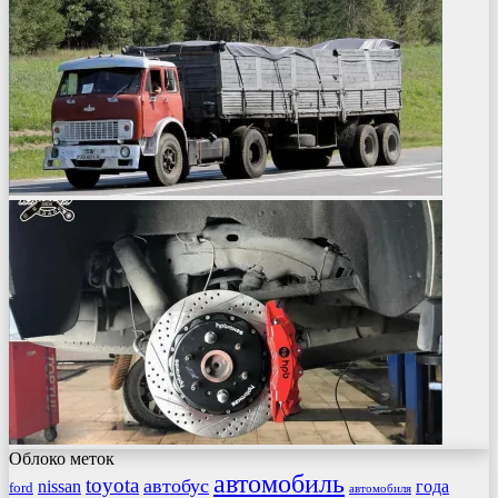
Облоко меток
автомобиль
toyota
автобус
nissan
года
ford
автомобиля