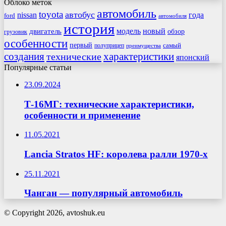
Облоко меток
автомобиль
toyota
автобус
nissan
года
ford
автомобиля
история
модель
новый
двигатель
обзор
грузовик
особенности
первый
самый
полуприцеп
преимущества
создания
характеристики
технические
японский
Популярные статьи
23.09.2024
Т-16МГ: технические характеристики,
особенности и применение
11.05.2021
Lancia Stratos HF: королева ралли 1970-х
25.11.2021
Чанган — популярный автомобиль
© Copyright 2026, avtoshuk.eu